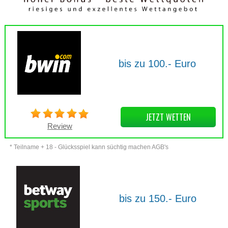
bis zu 100.- Euro
JETZT WETTEN
Review
* Teilname + 18 - Glücksspiel kann süchtig machen AGB's
bis zu 150.- Euro